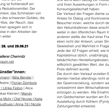
ng ist Kohlenstoff ein
und ihren Auswirkungen in Form 
s Reduktionsmittel. Der
Konsumgesellschaft haben.
Kontext, das Schmelzen von
Der Verkauf der Fragen diente z
fe des schwarzen Goldes, die
Anlass für Dialog und Kontrovers
Hitze, der Rauch, das
Besucher:innen, welche durch de
men spiegeln sich in
den Heliumballonen diese ansch
ise in den Arbeiten der
weiter in den öffentlichen Raum 
n wider.
anderen stellte der Kauf einer F
eben nicht der Antwort, unser S
Gewissheit und Wahrheit in Frag
 28. und 29.08.21
Jede der 42 Fragen erhielt, wie i
Kapitalismus üblich, unabhängig
eßerei Chemnitz
tatsächlichen Herstellungskosten
raum.net
willkürlich gewählten Wert, der d
Preis definiert wurde.
Künstler*innen:
Die durch den Verkauf erzielten
ckmann
​ |
Béla Bender
|
dienten hierbei allerdings nicht w
estre |
Florian Dombois
der Gewinnerzielung, sondern wa
vorbestimmt dem Wirtschaftskreis
 |
Ulrike Feibig
| Alice
entzogen zu werden. Alle Einahm
kas Kleinert |
Mandy
von Geldscheinen wurden am En
ke Mohr |
Olaf Nicolai |
Katja
Ausstellung durch Köhlern (Pyroly
Sudhues |
Anna Till |
Nicole
Zahlungsmittel entwertet.