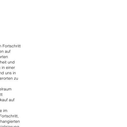
Fortschritt
en auf
orten
heit und
 in einer
nd uns in
erorten zu
elraum
tt
kauf auf
e im
ortschritt,
changierten
ialisierung