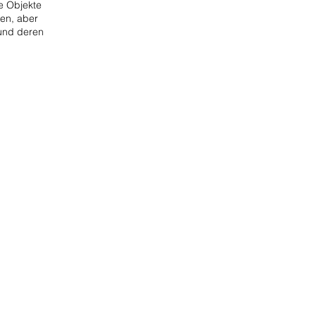
he Objekte
sen, aber
 und deren