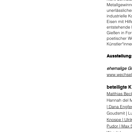
Metallgewinnu
unerlässliche
industrielle 
Eisen mit Hil
entstehende 
Gießen in For
poetischer We
Künstler*inne
Ausstellung:
ehemalige Gi
www.wechsel
beteiligte 
Matthias Be
Hannah del M
|
Dana Engfer
Goudsmit | Lu
Knospe |
Ulri
Pudor |
Max 