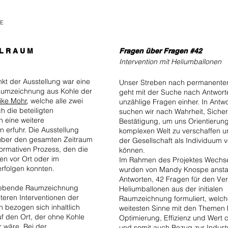
E
 L R A U M
Fragen über Fragen #42
Intervention mit Heliumballonen
t der Ausstellung war eine
Unser Streben nach permanenten 
 Raumzeichnung aus Kohle der
geht mit der Suche nach Antwort
rike Mohr
, welche alle zwei
unzählige Fragen einher. In Antw
 die beteiligten
suchen wir nach Wahrheit, Sicher
n eine weitere
Bestätigung, um uns Orientierung
n erfuhr. Die Ausstellung
komplexen Welt zu verschaffen u
über den gesamten Zeitraum
der Gesellschaft als Individuum v
formativen Prozess, den die
können.
en vor Ort oder im
Im Rahmen des Projektes Wechs
erfolgen konnten.
wurden von Mandy Knospe ansta
Antworten, 42 Fragen für den Ver
hwebende Raumzeichnung
Heliumballonen aus der initialen
iteren Interventionen der
Raumzeichnung formuliert, welch
n bezogen sich inhaltlich
weitesten Sinne mit den Themen F
uf den Ort, der ohne Kohle
Optimierung, Effizienz und Wert 
 wäre. Bei der
und somit auch Bezug zur Industr