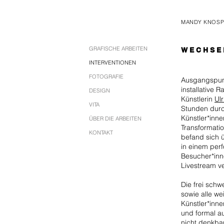
MANDY KNOSP
GRAFISCHE ARBEITEN
W E C H S E
INTERVENTIONEN
FOTOGRAFIE
Ausgangspunk
installative
DESIGN
Künstlerin
Ul
VITA
Stunden durch
Künstler*inne
ÜBER DIE ARBEITEN
Transformatio
KONTAKT
befand sich 
in einem per
Besucher*inn
Livestream v
Die frei sc
sowie alle we
Künstler*inne
und formal a
nicht denkbar