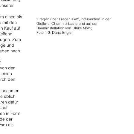
unserer
um einen als
"Fragen über Fragen #42", Intervention in der
e mit den
Gießerei Chemnitz basierend auf der
n Kauf auf
Rauminstallation von Ulrike Mohr,
Foto 1-3: Dana Engfer
ließend
trugen. Zum
rage und
treben nach
e.
m
 von den
, einen
urch den
 Einnahmen
ie üblich
ren dafür
lauf
en in Form
de der
se) als