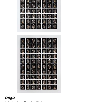
Origin
Werkreihe „Rep(ub)lik“
210 C-Prints, KI generiert,